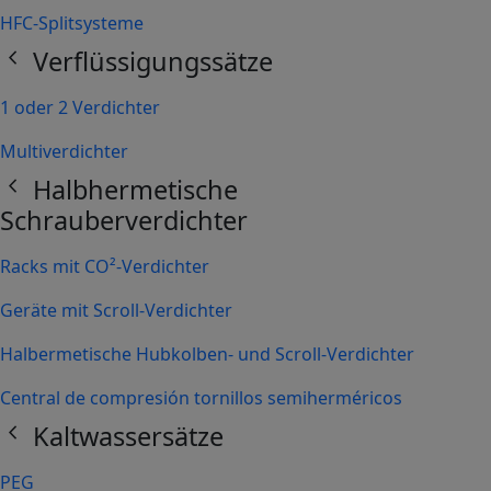
HFC-Splitsysteme
chevron_left
Verflüssigungssätze
1 oder 2 Verdichter
Multiverdichter
chevron_left
Halbhermetische
Schrauberverdichter
Racks mit CO²-Verdichter
Geräte mit Scroll-Verdichter
Halbermetische Hubkolben- und Scroll-Verdichter
Central de compresión tornillos semiherméricos
chevron_left
Kaltwassersätze
PEG