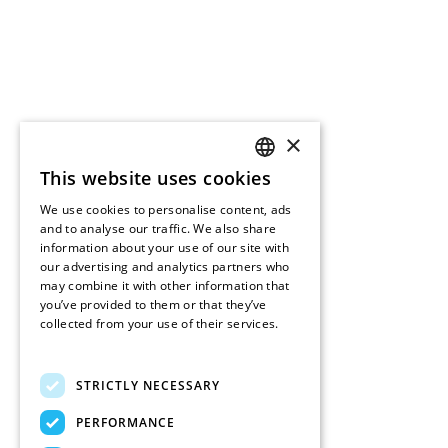
×
This website uses cookies
ENGLISH
We use cookies to personalise content, ads
FRENCH
and to analyse our traffic. We also share
information about your use of our site with
DUTCH
our advertising and analytics partners who
may combine it with other information that
SPANISH
you’ve provided to them or that they’ve
collected from your use of their services.
Read more
STRICTLY NECESSARY
PERFORMANCE