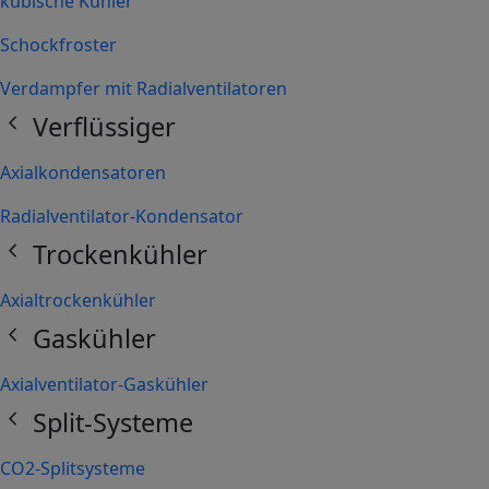
kubische Kühler
Schockfroster
Verdampfer mit Radialventilatoren
chevron_left
Verflüssiger
Axialkondensatoren
Radialventilator-Kondensator
chevron_left
Trockenkühler
Axialtrockenkühler
chevron_left
Gaskühler
Axialventilator-Gaskühler
chevron_left
Split-Systeme
CO2-Splitsysteme