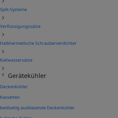
chevron_right
Split-Systeme
chevron_right
Verflüssigungssätze
chevron_right
Halbhermetische Schrauberverdichter
chevron_right
Kaltwassersätze
chevron_right
chevron_left
Gerätekühler
Deckenkühler
Kassetten
beidseitig ausblasende Deckenkühler