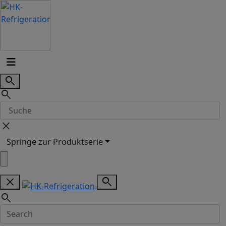
search
search
close
Springe zur Produktserie
close
search
search