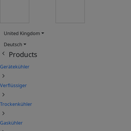
United Kingdom
Deutsch
chevron_left
Products
Gerätekühler
chevron_right
Verflüssiger
chevron_right
Trockenkühler
chevron_right
Gaskühler