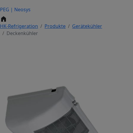
PEG | Neosys
home
HK-Refrigeration
Produkte
Gerätekühler
Deckenkühler