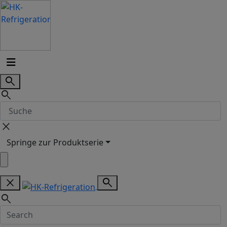
search
search
close
Springe zur Produktserie
close
search
search