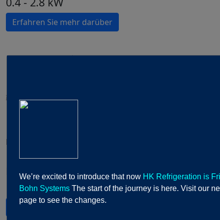
0.4 - 2.8 kW
Erfahren Sie mehr darüber
MH - MHE
Decken- Gerätekühler
Kühlleistung
We’re excited to introduce that now
HK Refrigeration is Fr
1.4 - 7,4 kW
Bohn Systems
The start of the journey is here. Visit our n
page to see the changes.
Erfahren Sie mehr darüber