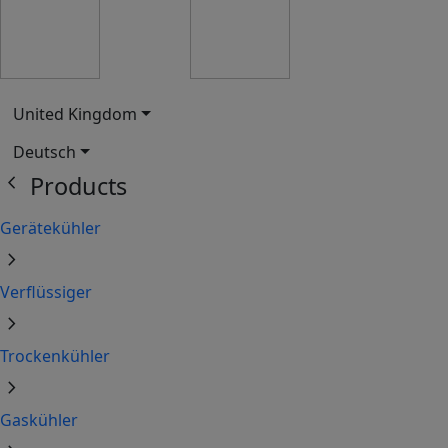
United Kingdom
Deutsch
chevron_left
Products
Gerätekühler
chevron_right
Verflüssiger
chevron_right
Trockenkühler
chevron_right
Gaskühler