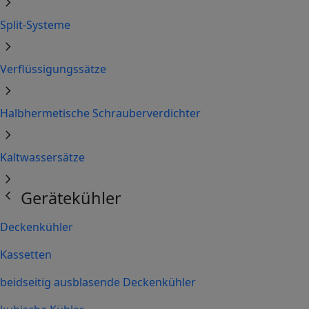
chevron_right
Split-Systeme
chevron_right
Verflüssigungssätze
chevron_right
Halbhermetische Schrauberverdichter
chevron_right
Kaltwassersätze
chevron_right
chevron_left
Gerätekühler
Deckenkühler
Kassetten
beidseitig ausblasende Deckenkühler