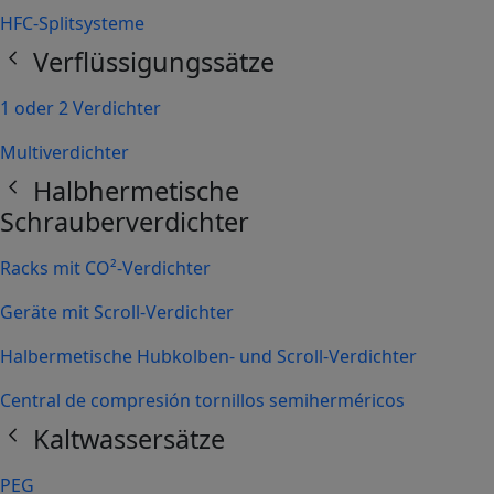
HFC-Splitsysteme
chevron_left
Verflüssigungssätze
1 oder 2 Verdichter
Multiverdichter
chevron_left
Halbhermetische
Schrauberverdichter
Racks mit CO²-Verdichter
Geräte mit Scroll-Verdichter
Halbermetische Hubkolben- und Scroll-Verdichter
Central de compresión tornillos semiherméricos
chevron_left
Kaltwassersätze
PEG