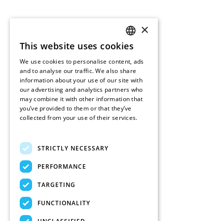
×
This website uses cookies
ENGLISH
We use cookies to personalise content, ads
FRENCH
and to analyse our traffic. We also share
information about your use of our site with
DUTCH
our advertising and analytics partners who
may combine it with other information that
SPANISH
you’ve provided to them or that they’ve
collected from your use of their services.
Read more
STRICTLY NECESSARY
PERFORMANCE
TARGETING
FUNCTIONALITY