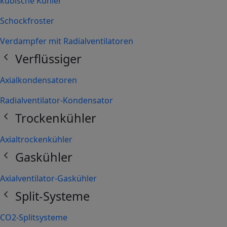
kubische Kühler
Schockfroster
Verdampfer mit Radialventilatoren
chevron_left
Verflüssiger
Axialkondensatoren
Radialventilator-Kondensator
chevron_left
Trockenkühler
Axialtrockenkühler
chevron_left
Gaskühler
Axialventilator-Gaskühler
chevron_left
Split-Systeme
CO2-Splitsysteme