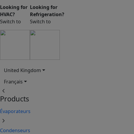
Looking for
Looking for
HVAC?
Refrigeration?
Switch to
Switch to
United Kingdom
Français
chevron_left
Products
Évaporateurs
chevron_right
Condenseurs