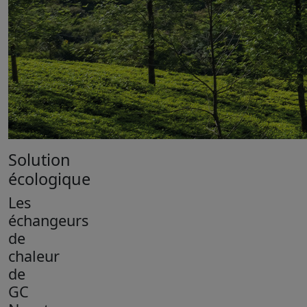
Solution
écologique
Les
échangeurs
de
chaleur
de
GC