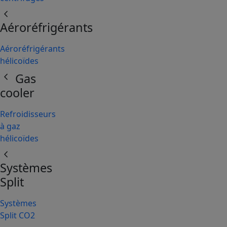
chevron_left
Aéroréfrigérants
Aéroréfrigérants
hélicoïdes
chevron_left
Gas
cooler
Refroidisseurs
à gaz
hélicoïdes
chevron_left
Systèmes
Split
Systèmes
Split CO2