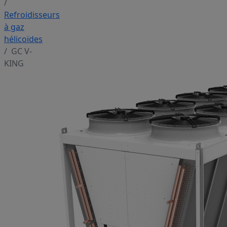
Refroidisseurs
à gaz
hélicoïdes
GC V-
KING