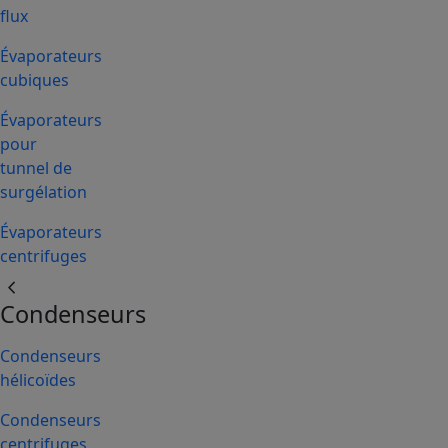
flux
Évaporateurs
cubiques
Évaporateurs
pour
tunnel de
surgélation
Évaporateurs
centrifuges
chevron_left
Condenseurs
Condenseurs
hélicoïdes
Condenseurs
centrifuges