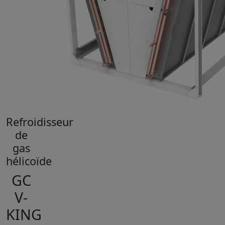
Refroidisseur
de
gas
hélicoïde
GC
V-
KING