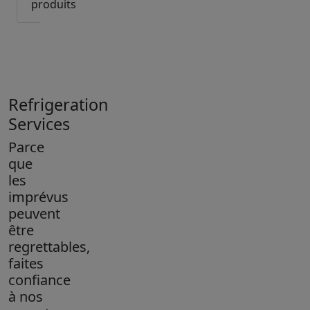
produits
Refrigeration
Services
Parce
que
les
imprévus
peuvent
être
regrettables,
faites
confiance
à nos