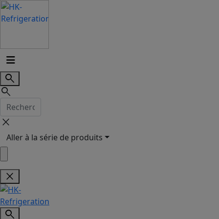
search
search
close
Aller à la série de produits
close
search