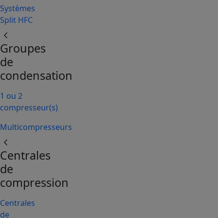
Systèmes
Split HFC
chevron_left
Groupes
de
condensation
1 ou 2
compresseur(s)
Multicompresseurs
chevron_left
Centrales
de
compression
Centrales
de