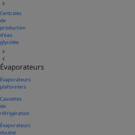
chevron_right
Centrales
de
production
d'eau
glycolée
chevron_right
chevron_left
Évaporateurs
Évaporateurs
plafonniers
Cassettes
de
réfrigération
Évaporateurs
double