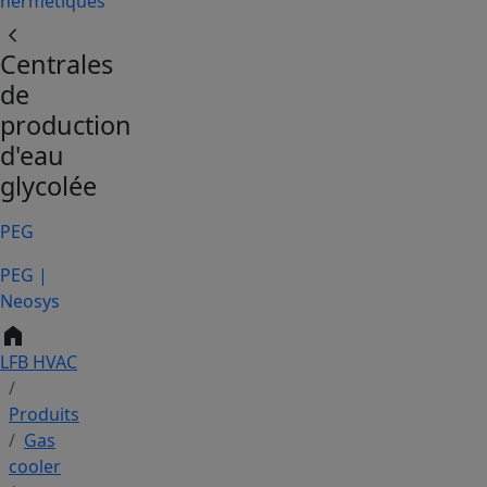
hermétiques
chevron_left
Centrales
de
production
d'eau
glycolée
PEG
PEG |
Neosys
home
LFB HVAC
Produits
Gas
cooler