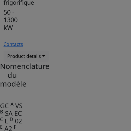
frigorifique
50 -
1300
kW
Contacts
Product details
Nomenclature
du
modèle
A
GC
VS
B
SA EC
C
D
L
02
E
F
A2