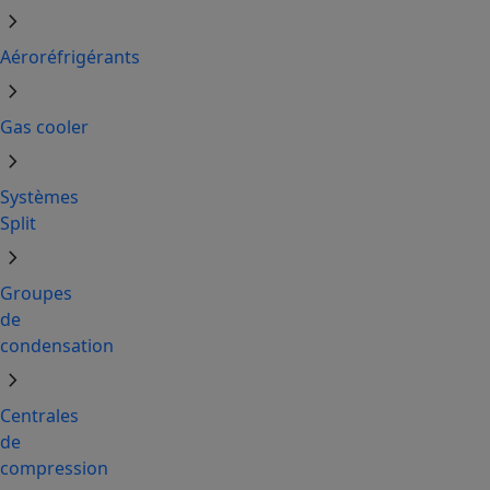
chevron_right
Aéroréfrigérants
chevron_right
Gas cooler
chevron_right
Systèmes
Split
chevron_right
Groupes
de
condensation
chevron_right
Centrales
de
compression