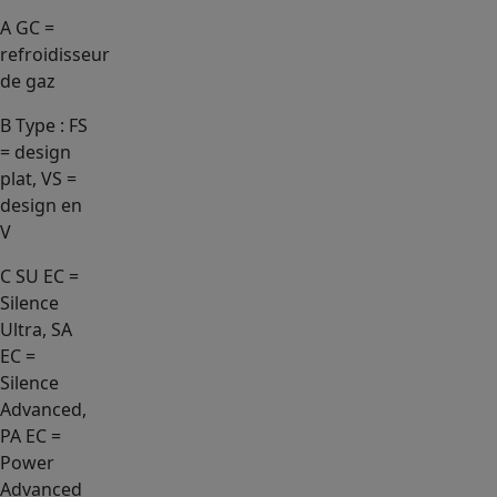
A
GC =
refroidisseur
de gaz
B
Type : FS
= design
plat, VS =
design en
V
C
SU EC =
Silence
Ultra, SA
EC =
Silence
Advanced,
PA EC =
Power
Advanced